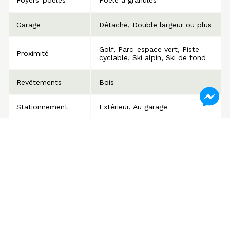
Garage
Détaché
Double largeur ou plus
Golf
Parc-espace vert
Piste
Proximité
cyclable
Ski alpin
Ski de fond
Revêtements
Bois
Stationnement
Extérieur
Au garage
Système d'égouts
Fosse septique
Toiture
Bardeaux d'asphalte
Zonage
Résidentiel
Pièces