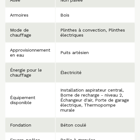
Armoires
Bois
Mode de
Plinthes à convection
Plinthes
chauffage
électriques
Approvisionnement
Puits artésien
en eau
Énergie pour le
Électricité
chauffage
Installation aspirateur central
Borne de recharge - niveau 2
Équipement
Échangeur d'air
Porte de garage
disponible
électrique
Thermopompe
murale
Fondation
Béton coulé
Foyers-poêles
Poêle à granules