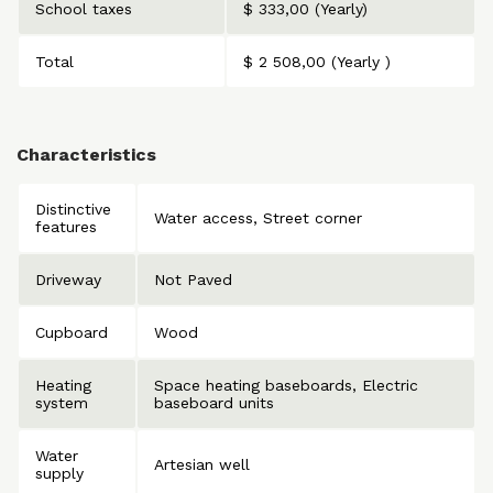
School taxes
$ 333,00 (Yearly)
Total
$ 2 508,00 (Yearly )
Characteristics
Distinctive
Water access
Street corner
features
Driveway
Not Paved
Cupboard
Wood
Heating
Space heating baseboards
Electric
system
baseboard units
Water
Artesian well
supply