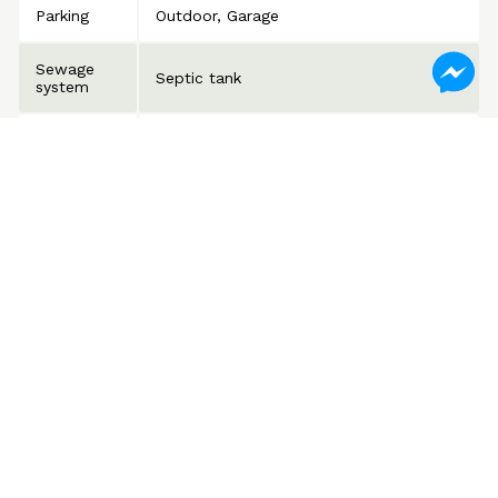
Parking
Outdoor
Garage
Sewage
Septic tank
system
Roofing
Asphalt shingles
Zoning
Residential
Dimensions
Description
Floor
Dimensions
Primary bedroom
2
14.9x14 P
Wood