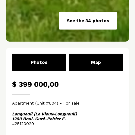
See the 34 photos
Photos
Map
$ 399 000,00
Apartment
(Unit #604)
- For sale
Longueuil (Le Vieux-Longueuil)
1200 Boul. Curé-Poirier E.
#25120029